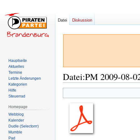
Datei
Diskussion
Hauptseite
Aktuelles
Termine
Datei
:
PM 2009-08-02
Letzte Änderungen
Kategorien
Hilfe
Zur
Zur
Steuerrad
Navigation
Suche
springen
springen
Homepage
Webblog
Kalender
Dudle (Selectorrr)
Mumble
Pad