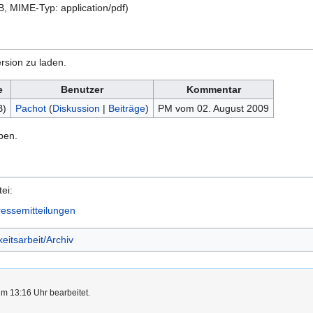
KB, MIME-Typ:
application/pdf
)
rsion zu laden.
e
Benutzer
Kommentar
B)
Pachot
(
Diskussion
|
Beiträge
)
PM vom 02. August 2009
ben.
ei:
essemitteilungen
eitsarbeit/Archiv
um 13:16 Uhr bearbeitet.