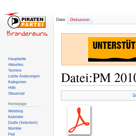
Datei
Diskussion
Hauptseite
Aktuelles
Termine
Datei
:
PM 2010
Letzte Änderungen
Kategorien
Hilfe
Zur
Zur
Steuerrad
D
Navigation
Suche
Homepage
springen
springen
Webblog
Kalender
Dudle (Selectorrr)
Mumble
Pad