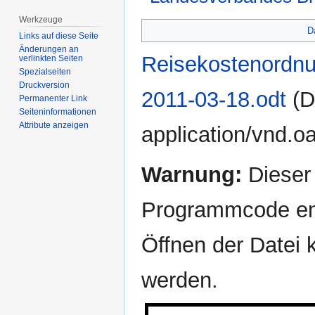
Werkzeuge
Zur
Zur
D
Links auf diese Seite
Navigation
Suche
Änderungen an
springen
springen
Reisekostenordn
verlinkten Seiten
Spezialseiten
Druckversion
2011-03-18.odt
‎
(D
Permanenter Link
Seiten­­informationen
Attribute anzeigen
application/vnd.o
Warnung:
Dieser 
Programmcode ent
Öffnen der Datei
werden.