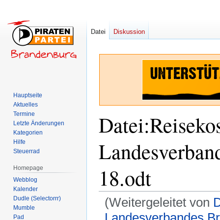
Datei
Diskussion
Hauptseite
Aktuelles
Termine
Datei
:
Reiseko
Letzte Änderungen
Kategorien
Landesverban
Hilfe
Steuerrad
18.odt
Homepage
Webblog
Kalender
Dudle (Selectorrr)
(Weitergeleitet von
D
Mumble
Landesverbandes Br
Pad