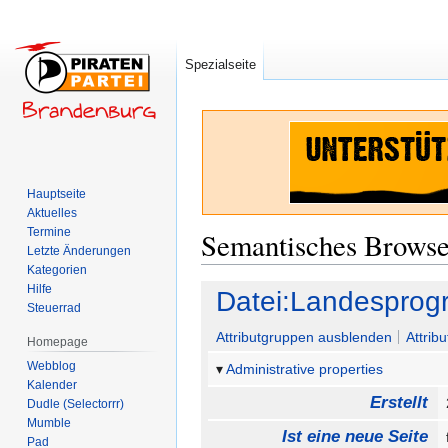
Spezialseite
Hauptseite
Aktuelles
Termine
Semantisches Brows
Letzte Änderungen
Kategorien
Hilfe
Zur
Zur
Datei:Landesprog
Steuerrad
Navigation
Suche
springen
springen
Attributgruppen ausblenden
Attrib
Homepage
Webblog
Administrative properties
Kalender
Erstellt
Dudle (Selectorrr)
Mumble
Ist eine neue Seite
Pad