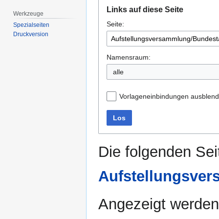
Zur
Zur
Links auf diese Seite
Navigation
Suche
Werkzeuge
Seite:
springen
springen
Spezialseiten
Druckversion
Namensraum:
alle
Vorlageneinbindungen ausblen
Los
Die folgenden Sei
Aufstellungsve
Angezeigt werden 