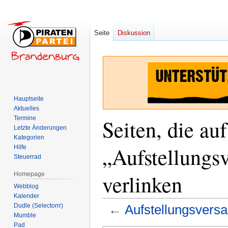
Seite
Diskussion
Hauptseite
Aktuelles
Termine
Seiten, die auf
Letzte Änderungen
Kategorien
„Aufstellung
Hilfe
Steuerrad
verlinken
Homepage
Webblog
Kalender
Dudle (Selectorrr)
←
Aufstellungsver
Mumble
Pad