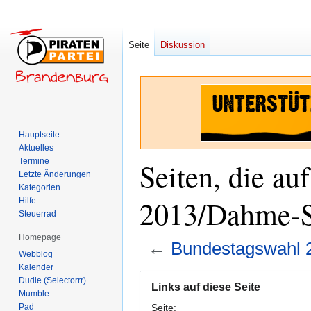
Seite
Diskussion
Hauptseite
Aktuelles
Termine
Seiten, die a
Letzte Änderungen
Kategorien
2013/Dahme-S
Hilfe
Steuerrad
Homepage
←
Bundestagswahl 
Webblog
Kalender
Zur
Zur
Dudle (Selectorrr)
Links auf diese Seite
Navigation
Suche
Mumble
Pad
Seite:
springen
springen