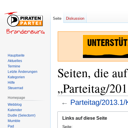
Seite
Diskussion
Hauptseite
Aktuelles
Termine
Seiten, die auf
Letzte Änderungen
Kategorien
„Parteitag/20
Hilfe
Steuerrad
Homepage
←
Parteitag/2013.1/
Webblog
Kalender
Zur
Zur
Dudle (Selectorrr)
Links auf diese Seite
Navigation
Suche
Mumble
Pad
Seite:
springen
springen