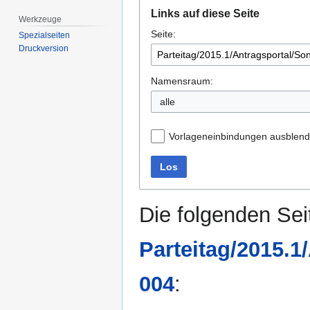
Zur
Zur
Links auf diese Seite
Navigation
Suche
Werkzeuge
Seite:
springen
springen
Spezialseiten
Druckversion
Namensraum:
alle
Vorlageneinbindungen ausblen
Los
Die folgenden Sei
Parteitag/2015.1
004
: