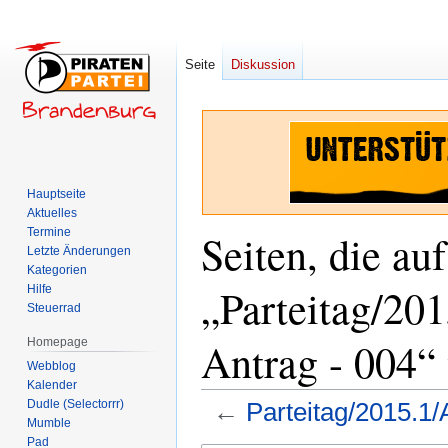
Seite
Diskussion
Hauptseite
Aktuelles
Termine
Seiten, die auf
Letzte Änderungen
Kategorien
„Parteitag/201
Hilfe
Steuerrad
Antrag - 004“ 
Homepage
Webblog
Kalender
Dudle (Selectorrr)
←
Parteitag/2015.1/
Mumble
Pad