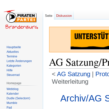
Seite
Diskussion
Hauptseite
Aktuelles
Termine
AG Satzung/Pr
Letzte Änderungen
Kategorien
Hilfe
<
AG Satzung
‎ |
Prot
Steuerrad
Weiterleitung
Homepage
Webblog
Zur
Zur
Weiterleitung nach:
Kalender
Archiv/AG S
Navigation
Suche
Dudle (Selectorrr)
springen
springen
Mumble
Pad