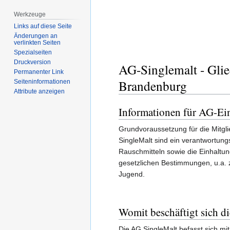
Zur
Zur
Werkzeuge
Navigation
Suche
Links auf diese Seite
springen
springen
Änderungen an
verlinkten Seiten
Spezialseiten
Druckversion
AG-Singlemalt - Gli
Permanenter Link
Brandenburg
Seiten­­informationen
Attribute anzeigen
Informationen für AG-Ein
Grundvoraussetzung für die Mitgli
SingleMalt sind ein verantwortun
Rauschmitteln sowie die Einhaltun
gesetzlichen Bestimmungen, u.a.
Jugend.
Womit beschäftigt sich d
Die AG SingleMalt befasst sich mi