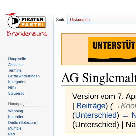
Seite
Diskussion
Hauptseite
Aktuelles
Termine
AG Singlemal
Letzte Änderungen
Kategorien
Hilfe
Steuerrad
Version vom 7. Ap
|
Beiträge
)
(
→‎Koor
Homepage
Webblog
(
Unterschied
)
← N
Kalender
(Unterschied) | N
Dudle (Selectorrr)
Mumble
Pad