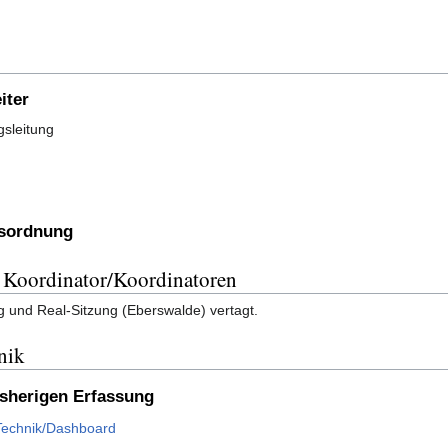
iter
sleitung
esordnung
 Koordinator/Koordinatoren
g und Real-Sitzung (Eberswalde) vertagt.
nik
isherigen Erfassung
_Technik/Dashboard