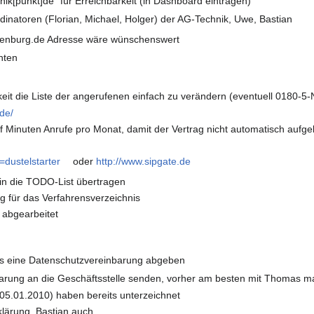
hnik[punkt]de" für Erreichbarkeit (in Dashboard eintragen)
ordinatoren (Florian, Michael, Holger) der AG-Technik, Uwe, Bastian
denburg.de Adresse wäre wünschenswert
hten
it die Liste der angerufenen einfach zu verändern (eventuell 0180-
de/
ünf Minuten Anrufe pro Monat, damit der Vertrag nicht automatisch auf
=dustelstarter
oder
http://www.sipgate.de
 in die TODO-List übertragen
g für das Verfahrensverzeichnis
 abgearbeitet
ss eine Datenschutzvereinbarung abgeben
arung an die Geschäftsstelle senden, vorher am besten mit Thomas ma
(05.01.2010) haben bereits unterzeichnet
lärung, Bastian auch.