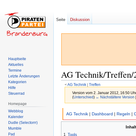
Seite
Diskussion
Hauptseite
Aktuelles
Termine
AG Technik/Treffen/
Letzte Änderungen
Kategorien
<
AG Technik
‎ |
Treffen
Hilfe
Version vom 2. Januar 2012, 16:50 Uh
Steuerrad
(
Unterschied
)
← Nächstältere Version
Homepage
Zur
Zur
Webblog
AG Technik
|
Dashboard
|
Regeln
|
Kalender
Navigation
Suche
Dudle (Selectorrr)
springen
springen
Inhal
Mumble
Pad
1
Tools