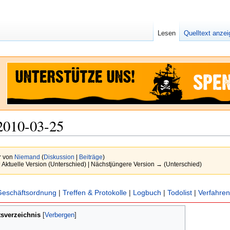
Lesen
Quelltext anze
2010-03-25
r von
Niemand
(
Diskussion
|
Beiträge
)
| Aktuelle Version (Unterschied) | Nächstjüngere Version → (Unterschied)
Geschäftsordnung
|
Treffen & Protokolle
|
Logbuch
|
Todolist
|
Verfahren
tsverzeichnis