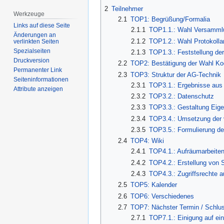
2
Teilnehmer
Werkzeuge
2.1
TOP1: Begrüßung/Formalia
Links auf diese Seite
2.1.1
TOP1.1.: Wahl Versammlu
Änderungen an
2.1.2
TOP1.2.: Wahl Protokolla
verlinkten Seiten
Spezialseiten
2.1.3
TOP1.3.: Feststellung de
Druckversion
2.2
TOP2: Bestätigung der Wahl Koo
Permanenter Link
2.3
TOP3: Struktur der AG-Technik
Seiten­­informationen
2.3.1
TOP3.1.: Ergebnisse aus 
Attribute anzeigen
2.3.2
TOP3.2.: Datenschutz
2.3.3
TOP3.3.: Gestaltung Eige
2.3.4
TOP3.4.: Umsetzung der v
2.3.5
TOP3.5.: Formulierung der
2.4
TOP4: Wiki
2.4.1
TOP4.1.: Aufräumarbeiten
2.4.2
TOP4.2.: Erstellung von 
2.4.3
TOP4.3.: Zugriffsrechte au
2.5
TOP5: Kalender
2.6
TOP6: Verschiedenes
2.7
TOP7: Nächster Termin / Schlus
2.7.1
TOP7.1.: Einigung auf ei