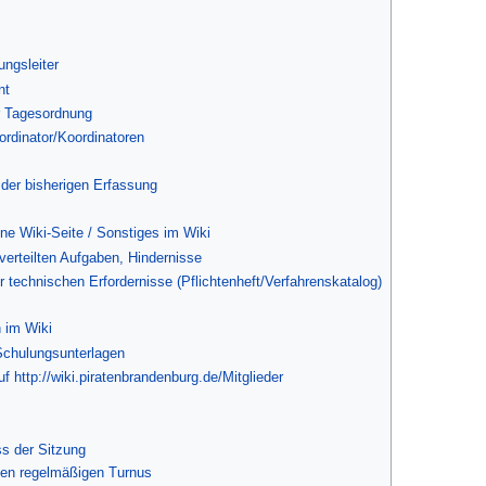
ngsleiter
nt
r Tagesordnung
rdinator/Koordinatoren
der bisherigen Erfassung
ne Wiki-Seite / Sonstiges im Wiki
erteilten Aufgaben, Hindernisse
 technischen Erfordernisse (Pflichtenheft/Verfahrenskatalog)
 im Wiki
Schulungsunterlagen
f http://wiki.piratenbrandenburg.de/Mitglieder
s der Sitzung
nen regelmäßigen Turnus