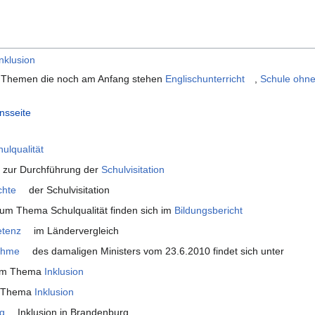
Inklusion
en Themen die noch am Anfang stehen
Englischunterricht
,
Schule ohn
nsseite
ulqualität
 zur Durchführung der
Schulvisitation
chte
der Schulvisitation
zum Thema Schulqualität finden sich im
Bildungsbericht
tenz
im Ländervergleich
ahme
des damaligen Ministers vom 23.6.2010 findet sich unter
 zum Thema
Inklusion
m Thema
Inklusion
g
Inklusion in Brandenburg