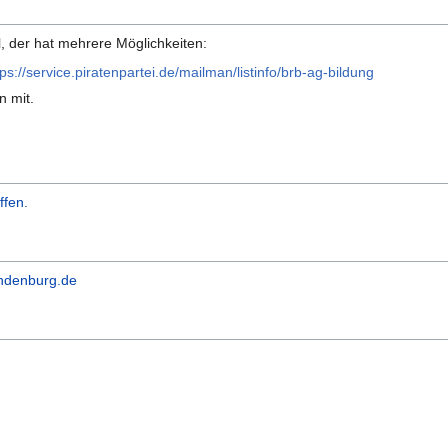
l, der hat mehrere Möglichkeiten:
tps://service.piratenpartei.de/mailman/listinfo/brb-ag-bildung
n mit.
.
ffen.
ndenburg.de