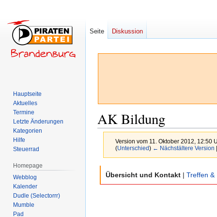
Seite
Diskussion
Hauptseite
Aktuelles
Termine
AK Bildung
Letzte Änderungen
Kategorien
Hilfe
Version vom 11. Oktober 2012, 12:50 
(
Unterschied
)
← Nächstältere Version
Steuerrad
Homepage
Zur
Zur
Übersicht und Kontakt
|
Treffen & 
Webblog
Navigation
Suche
Kalender
springen
springen
Dudle (Selectorrr)
Mumble
Pad