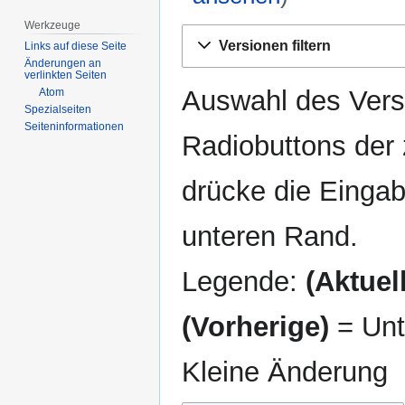
Werkzeuge
Zur
Zur
Versionen filtern
Links auf diese Seite
Navigation
Suche
Änderungen an
springen
springen
verlinkten Seiten
Auswahl des Versi
Atom
Spezialseiten
Seiten­­informationen
Radiobuttons der
drücke die Eingab
unteren Rand.
Legende:
(Aktuell
(Vorherige)
= Unt
Kleine Änderung