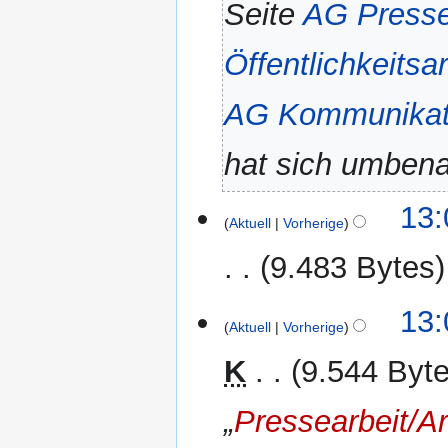
Seite
AG Presse
Öffentlichkeitsa
AG Kommunikati
hat sich umben
1.
13:
Aktuell
Vorherige
Januar
2012
9.483 Bytes
K
13:
e
Aktuell
Vorherige
i
K
9.544 Byt
n
e
„
Pressearbeit/A
B
e