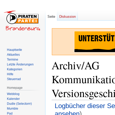
Seite
Diskussion
Hauptseite
Aktuelles
Termine
Archiv/AG
Letzte Änderungen
Kategorien
Kommunikation
Hilfe
Steuerrad
Versionsgesch
Homepage
Webblog
Kalender
Dudle (Selectorrr)
Logbücher dieser Se
Mumble
ansehen
)
Pad