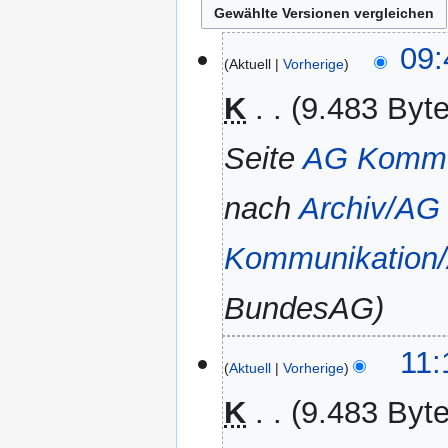
21.
09:
Aktuell
Vorherige
Februar
2018
K
9.483 Byt
Seite
AG Kommun
nach
Archiv/AG
Kommunikation/
BundesAG
26.
11:
Aktuell
Vorherige
November
2014
K
9.483 Byt