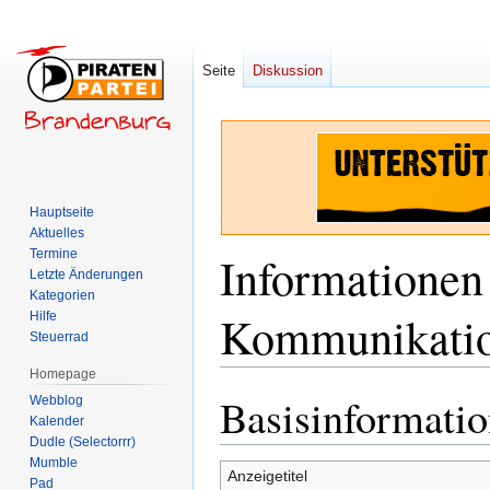
Seite
Diskussion
Hauptseite
Aktuelles
Termine
Informationen
Letzte Änderungen
Kategorien
Kommunikation
Hilfe
Steuerrad
Homepage
Basisinformati
Zur
Zur
Webblog
Kalender
Navigation
Suche
Dudle (Selectorrr)
springen
springen
Mumble
Anzeigetitel
Pad