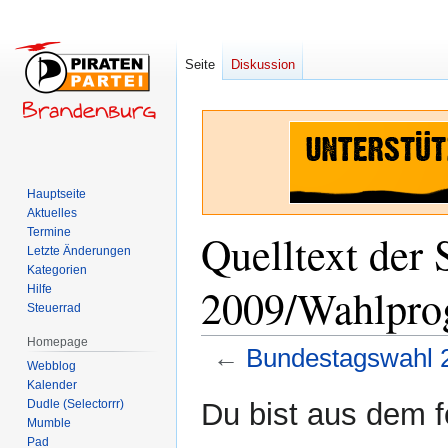
Seite
Diskussion
Hauptseite
Aktuelles
Termine
Quelltext der
Letzte Änderungen
Kategorien
2009/Wahlpr
Hilfe
Steuerrad
Homepage
←
Bundestagswahl
Webblog
Kalender
Zur
Zur
Dudle (Selectorrr)
Du bist aus dem f
Navigation
Suche
Mumble
Pad
springen
springen