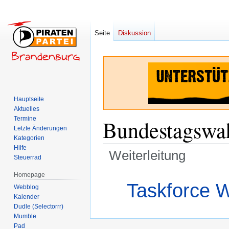
Seite
Diskussion
Hauptseite
Aktuelles
Termine
Bundestagswa
Letzte Änderungen
Kategorien
Hilfe
Weiterleitung
Steuerrad
Homepage
Zur
Zur
Weiterleitung nach:
Taskforce 
Webblog
Navigation
Suche
Kalender
springen
springen
Dudle (Selectorrr)
Mumble
Pad