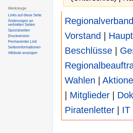
Werkzeuge
Zur
Zur
Links auf diese Seite
Regionalverban
Navigation
Suche
Änderungen an
verlinkten Seiten
springen
springen
Spezialseiten
Vorstand
|
Haup
Druckversion
Permanenter Link
Seiten­­informationen
Beschlüsse
|
Ges
Attribute anzeigen
Regionalbeauftr
Wahlen
|
Aktion
|
Mitglieder
|
Dok
Piratenletter
|
IT