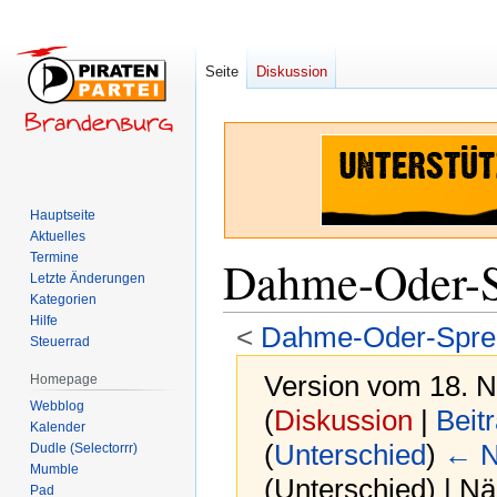
Seite
Diskussion
Hauptseite
Aktuelles
Termine
Dahme-Oder-
Letzte Änderungen
Kategorien
Hilfe
<
Dahme-Oder-Spre
Steuerrad
Version vom 18. 
Homepage
Webblog
(
Diskussion
|
Beit
Kalender
(
Unterschied
)
← N
Dudle (Selectorrr)
Mumble
(Unterschied) | N
Pad