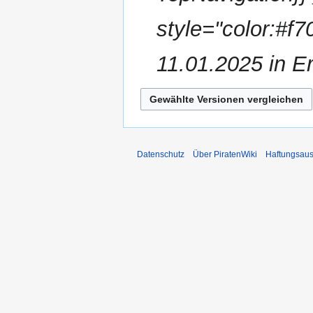
g
s
style="color:#f
z
u
11.01.2025 in E
s
a
m
m
e
n
f
Datenschutz
Über PiratenWiki
Haftungsaus
a
s
s
u
n
g