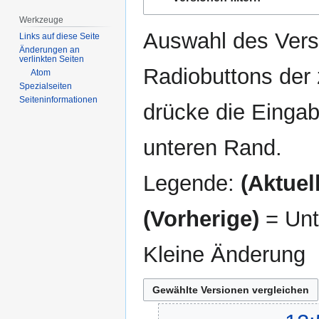
Navigation
Suche
springen
springen
Werkzeuge
Auswahl des Versi
Links auf diese Seite
Änderungen an
verlinkten Seiten
Radiobuttons der
Atom
Spezialseiten
Seiten­­informationen
drücke die Eingab
unteren Rand.
Legende:
(Aktuell
(Vorherige)
= Unt
Kleine Änderung
16.