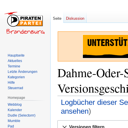
Seite
Diskussion
Hauptseite
Aktuelles
Termine
Dahme-Oder-
Letzte Änderungen
Kategorien
Versionsgesch
Hilfe
Steuerrad
Homepage
Logbücher dieser Se
Webblog
ansehen
)
Kalender
Dudle (Selectorrr)
Mumble
Zur
Zur
Pad
Versionen filtern