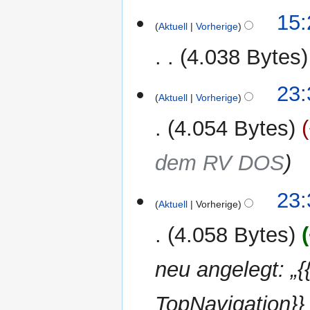
20.
15:
Aktuell
Vorherige
Dezember
2024
4.038 Bytes
K
6.
23:
e
Aktuell
Vorherige
November
i
2024
4.054 Bytes
n
e
dem RV DOS
B
e
a
23:
r
Aktuell
Vorherige
b
4.058 Bytes
e
i
neu angelegt: 
t
u
n
TopNavigation}