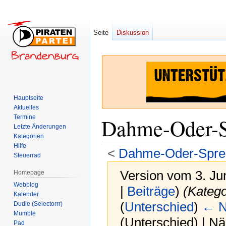
Seite
Diskussion
Hauptseite
Aktuelles
Termine
Dahme-Oder-S
Letzte Änderungen
Kategorien
Hilfe
<
Dahme-Oder-Spre
Steuerrad
Version vom 3. Ju
Homepage
Webblog
|
Beiträge
)
(Katego
Kalender
(
Unterschied
)
← N
Dudle (Selectorrr)
Mumble
(Unterschied) | N
Pad