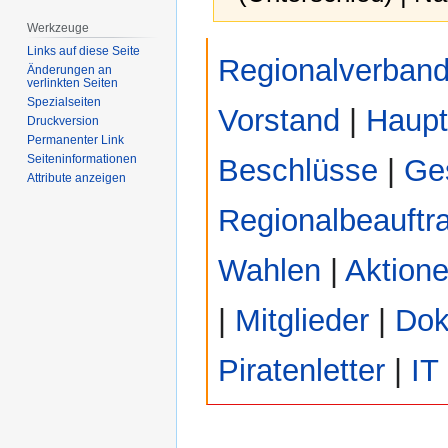
Werkzeuge
Zur
Zur
Links auf diese Seite
Regionalverban
Navigation
Suche
Änderungen an
verlinkten Seiten
springen
springen
Spezialseiten
Vorstand
|
Haup
Druckversion
Permanenter Link
Seiten­­informationen
Beschlüsse
|
Ges
Attribute anzeigen
Regionalbeauftr
Wahlen
|
Aktion
|
Mitglieder
|
Dok
Piratenletter
|
IT