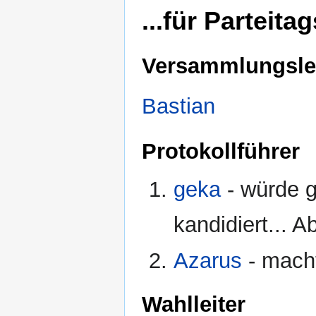
...für Parteita
Versammlungslei
Bastian
Protokollführer
geka
- würde g
kandidiert... A
Azarus
- macht
Wahlleiter