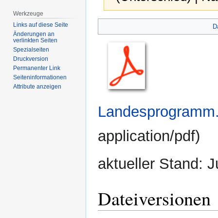
Werkzeuge
Zur
Zur
Links auf diese Seite
D
Navigation
Suche
Änderungen an
verlinkten Seiten
springen
springen
Spezialseiten
Druckversion
Permanenter Link
Seiten­­informationen
Attribute anzeigen
Landesprogramm.
application/pdf
)
aktueller Stand: 
Dateiversionen