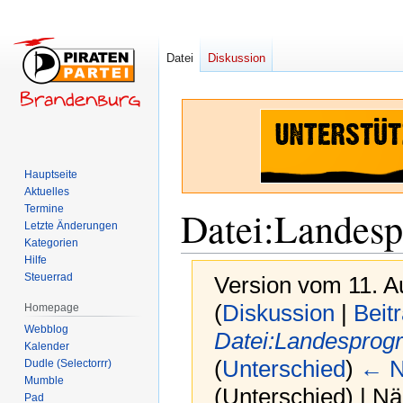
Datei
Diskussion
Hauptseite
Aktuelles
Termine
Datei
:
Landesp
Letzte Änderungen
Kategorien
Hilfe
Steuerrad
Version vom 11. A
(
Diskussion
|
Beit
Homepage
Webblog
Datei:Landesprog
Kalender
(
Unterschied
)
← N
Dudle (Selectorrr)
Mumble
(Unterschied) | N
Pad