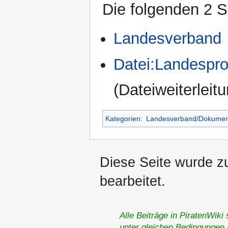
Die folgenden 2 S
Landesverband
Datei:Landespr
(Dateiweiterleit
Kategorien
:
Landesverband/Dokume
Diese Seite wurde z
bearbeitet.
Alle Beiträge in PiratenWiki
unter gleichen Bedingungen 4