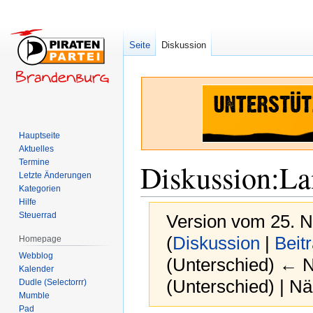
Seite
Diskussion
Hauptseite
Aktuelles
Termine
Diskussion
:
La
Letzte Änderungen
Kategorien
Hilfe
Steuerrad
Version vom 25. 
(
Diskussion
|
Beit
Homepage
Webblog
(Unterschied) ← Nä
Kalender
(Unterschied) | N
Dudle (Selectorrr)
Mumble
Pad