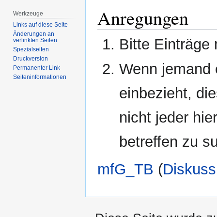
Zur
Zur
Anregungen
Werkzeuge
Navigation
Suche
Links auf diese Seite
springen
springen
Änderungen an
Bitte Einträge 
verlinkten Seiten
Spezialseiten
Druckversion
Wenn jemand e
Permanenter Link
Seiten­­informationen
einbezieht, die
nicht jeder hi
betreffen zu s
mfG_TB
(
Diskuss