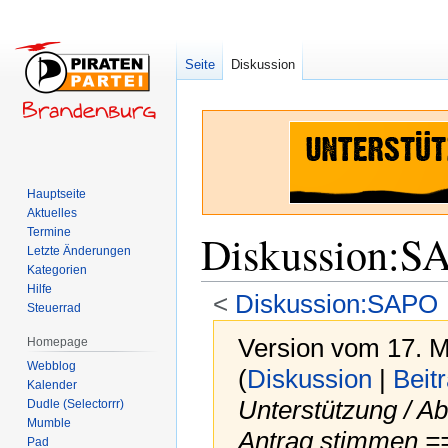
Seite
Diskussion
Hauptseite
Aktuelles
Termine
Diskussion
:
SA
Letzte Änderungen
Kategorien
Hilfe
<
Diskussion:SAPO
Steuerrad
Version vom 17. M
Homepage
Webblog
(
Diskussion
|
Beit
Kalender
Unterstützung / Ab
Dudle (Selectorrr)
Mumble
Antrag stimmen == 
Pad