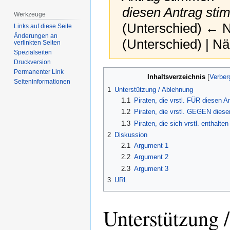
diesen Antrag sti
Werkzeuge
(Unterschied) ← Nä
Links auf diese Seite
Änderungen an
(Unterschied) | N
verlinkten Seiten
Spezialseiten
Druckversion
Zur
Zur
Permanenter Link
Inhaltsverzeichnis
Seiten­­informationen
Navigation
Suche
1
Unterstützung / Ablehnung
springen
springen
1.1
Piraten, die vrstl. FÜR diesen 
1.2
Piraten, die vrstl. GEGEN dies
1.3
Piraten, die sich vrstl. enthalten
2
Diskussion
2.1
Argument 1
2.2
Argument 2
2.3
Argument 3
3
URL
Unterstützung 