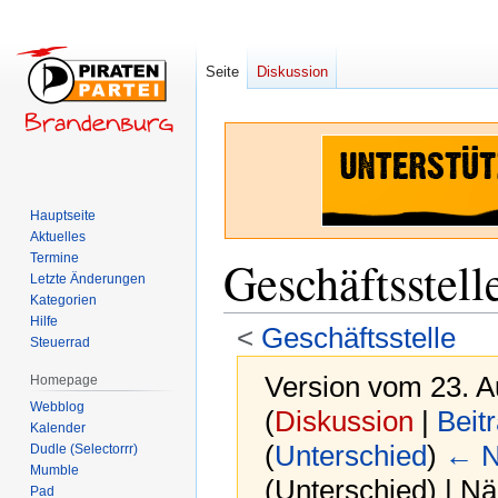
Seite
Diskussion
Hauptseite
Aktuelles
Termine
Geschäftsstell
Letzte Änderungen
Kategorien
Hilfe
<
Geschäftsstelle
Steuerrad
Version vom 23. A
Homepage
Webblog
(
Diskussion
|
Beit
Kalender
(
Unterschied
)
← N
Dudle (Selectorrr)
Mumble
(Unterschied) | N
Pad