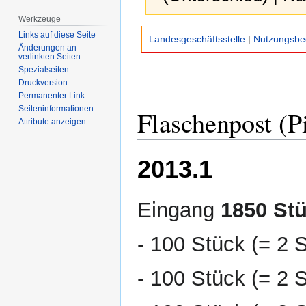
Werkzeuge
Zur
Zur
Links auf diese Seite
Landesgeschäftsstelle
|
Nutzungsbe
Navigation
Suche
Änderungen an
verlinkten Seiten
springen
springen
Spezialseiten
Druckversion
Permanenter Link
Seiten­­informationen
Flaschenpost (P
Attribute anzeigen
2013.1
Eingang
1850 St
- 100 Stück (= 2 
- 100 Stück (= 2