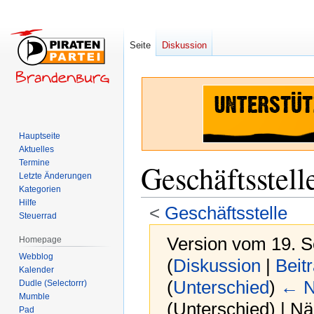
Seite
Diskussion
Hauptseite
Aktuelles
Termine
Geschäftsstell
Letzte Änderungen
Kategorien
Hilfe
<
Geschäftsstelle
Steuerrad
Version vom 19. 
Homepage
Webblog
(
Diskussion
|
Beit
Kalender
(
Unterschied
)
← N
Dudle (Selectorrr)
Mumble
(Unterschied) | N
Pad