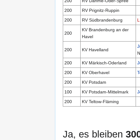
200
RV Dahme-Oder-Spree
200
RV Prignitz-Ruppin
200
RV Südbrandenburg
L
KV Brandenburg an der
200
Havel
J
200
KV Havelland
N
200
KV Märkisch-Oderland
J
200
KV Oberhavel
T
200
KV Potsdam
100
KV Potsdam-Mittelmark
J
200
KV Teltow-Fläming
Ja, es bleiben
300