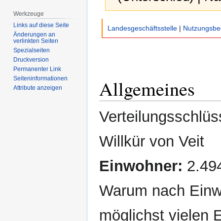
Werkzeuge
Zur
Zur
Links auf diese Seite
Landesgeschäftsstelle
|
Nutzungsbe
Navigation
Suche
Änderungen an
verlinkten Seiten
springen
springen
Spezialseiten
Druckversion
Permanenter Link
Seiten­­informationen
Allgemeines
Attribute anzeigen
Verteilungsschlü
Willkür von Veit
Einwohner:
2.494
Warum nach Einwo
möglichst vielen