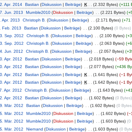
2. Apr. 2014
‎
Bastian
Diskussion
Beiträge
‎
K
2.332 Bytes
+111 
7. Jun. 2013
‎
Mumble2010
Diskussion
Beiträge
‎
2.221 Bytes
+
. Apr. 2013
‎
Christoph B.
Diskussion
Beiträge
‎
2.171 Bytes
+71 
2. Feb. 2013
‎
Bastian
Diskussion
Beiträge
‎
2.100 Bytes
0 Bytes
13. Sep. 2012
‎
Christoph B.
Diskussion
Beiträge
‎
2.100 Bytes
+3
13. Sep. 2012
‎
Christoph B.
Diskussion
Beiträge
‎
2.063 Bytes
+6
4. Jun. 2012
‎
Christoph B.
Diskussion
Beiträge
‎
2.057 Bytes
+3
0. Apr. 2012
‎
Bastian
Diskussion
Beiträge
‎
2.018 Bytes
−59 Byt
0. Apr. 2012
‎
Bastian
Diskussion
Beiträge
‎
2.077 Bytes
+436 By
0. Apr. 2012
‎
Bastian
Diskussion
Beiträge
‎
K
1.641 Bytes
−1 By
0. Apr. 2012
‎
Bastian
Diskussion
Beiträge
‎
K
1.642 Bytes
−1 By
7. Apr. 2012
‎
Christoph B.
Diskussion
Beiträge
‎
1.643 Bytes
+41
2. Apr. 2012
‎
Bastian
Diskussion
Beiträge
‎
1.602 Bytes
0 Bytes
29. Mär. 2012
‎
Bastian
Diskussion
Beiträge
‎
1.602 Bytes
0 Bytes
15. Mär. 2012
‎
Mumble2010
Diskussion
Beiträge
‎
1.602 Bytes
−
15. Mär. 2012
‎
Mumble2010
Diskussion
Beiträge
‎
1.603 Bytes
0
15. Mär. 2012
‎
Niemand
Diskussion
Beiträge
‎
1.603 Bytes
0 Byt