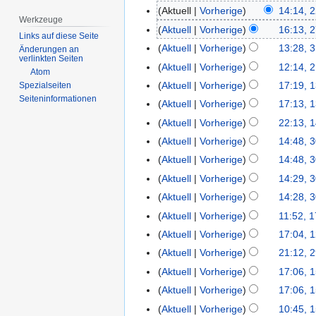
Aktuell
Vorherige
14:14, 2
22.
Werkzeuge
April
Aktuell
Vorherige
16:13, 2
27.
Links auf diese Seite
2014
Juni
Aktuell
Vorherige
13:28, 3
3.
Änderungen an
verlinkten Seiten
2013
April
Aktuell
Vorherige
12:14, 
2.
Atom
2013
Februar
Aktuell
Vorherige
17:19, 
Spezialseiten
13.
2013
Seiten­­informationen
September
Aktuell
Vorherige
17:13, 
2012
Aktuell
Vorherige
22:13, 1
14.
K
Juni
Aktuell
Vorherige
14:48, 3
30.
e
2012
April
Aktuell
Vorherige
14:48, 3
i
2012
Aktuell
Vorherige
14:29, 3
n
Aktuell
Vorherige
14:28, 3
e
B
Aktuell
Vorherige
11:52, 1
17.
e
April
Aktuell
Vorherige
17:04, 1
12.
a
2012
April
Aktuell
Vorherige
21:12, 
29.
r
2012
März
Aktuell
Vorherige
17:06, 
15.
b
2012
März
Aktuell
Vorherige
17:06, 
e
2012
i
Aktuell
Vorherige
10:45, 