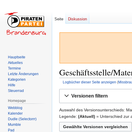
Seite
Diskussion
Hauptseite
Aktuelles
Termine
Geschäftsstelle/Mate
Letzte Änderungen
Kategorien
Logbücher dieser Seite anzeigen
(
Missbra
Hilfe
Steuerrad
Zur
Zur
Versionen filtern
Navigation
Suche
Homepage
springen
springen
Webblog
Auswahl des Versionsunterschieds: Mar
Kalender
Legende:
(Aktuell)
= Unterschied zur a
Dudle (Selectorrr)
Mumble
Pad