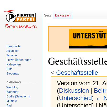
Seite
Diskussion
Hauptseite
Aktuelles
Termine
Geschäftsstell
Letzte Änderungen
Kategorien
Hilfe
<
Geschäftsstelle
Steuerrad
Version vom 21. A
Homepage
Webblog
(
Diskussion
|
Beit
Kalender
(
Unterschied
)
← N
Dudle (Selectorrr)
Mumble
(Unterschied) | N
Pad