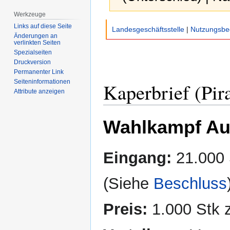
Werkzeuge
Zur
Zur
Links auf diese Seite
Landesgeschäftsstelle
|
Nutzungsbe
Navigation
Suche
Änderungen an
verlinkten Seiten
springen
springen
Spezialseiten
Druckversion
Permanenter Link
Seiten­­informationen
Kaperbrief (Pir
Attribute anzeigen
Wahlkampf Au
Eingang:
21.000 
(Siehe
Beschluss
Preis:
1.000 Stk 