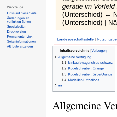
gerade im Vorfeld
Werkzeuge
(Unterschied) ← Nä
Links auf diese Seite
Änderungen an
(Unterschied) | N
verlinkten Seiten
Spezialseiten
Druckversion
Zur
Zur
Permanenter Link
Landesgeschäftsstelle
|
Nutzungsbe
Seiten­­informationen
Navigation
Suche
Attribute anzeigen
springen
springen
Inhaltsverzeichnis
1
Allgemeine Verfügung
1.1
Einkaufswagenchips schwarz
1.2
Kugelschreiber: Orange
1.3
Kugelschreiber: SilberOrange
1.4
Modellier-Luftballons
2
==
Allgemeine Ve