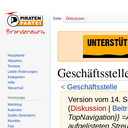
Seite
Diskussion
Hauptseite
Aktuelles
Termine
Geschäftsstell
Letzte Änderungen
Kategorien
Hilfe
<
Geschäftsstelle
Steuerrad
Version vom 14. 
Homepage
Webblog
(
Diskussion
|
Beit
Kalender
TopNavigation}} =
Dudle (Selectorrr)
Mumble
aufgelisteten Streu
Pad