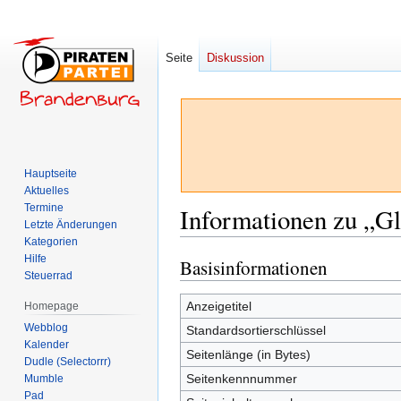
Seite
Diskussion
Hauptseite
Aktuelles
Termine
Informationen zu „G
Letzte Änderungen
Kategorien
Hilfe
Basisinformationen
Zur
Zur
Steuerrad
Navigation
Suche
springen
springen
Anzeigetitel
Homepage
Webblog
Standardsortierschlüssel
Kalender
Seitenlänge (in Bytes)
Dudle (Selectorrr)
Seitenkennnummer
Mumble
Pad