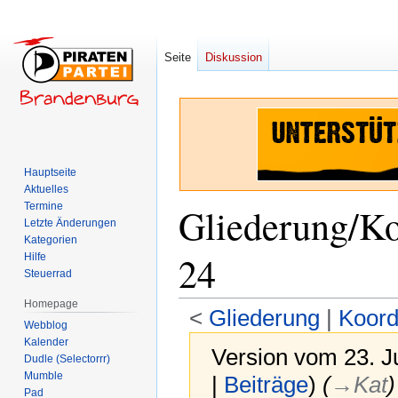
Seite
Diskussion
Hauptseite
Aktuelles
Termine
Gliederung/Ko
Letzte Änderungen
Kategorien
24
Hilfe
Steuerrad
Homepage
<
Gliederung
‎ |
Koord
Webblog
Kalender
Version vom 23. J
Dudle (Selectorrr)
Mumble
|
Beiträge
)
(
→‎Kat
)
Pad