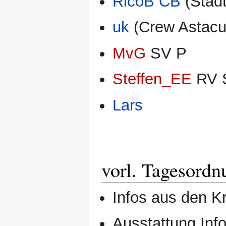
RicoB CB
(Stadt
uk
(Crew Astacu
MvG
SV P
Steffen_EE
RV 
Lars
vorl. Tagesordn
Infos aus den K
Ausstattung Inf