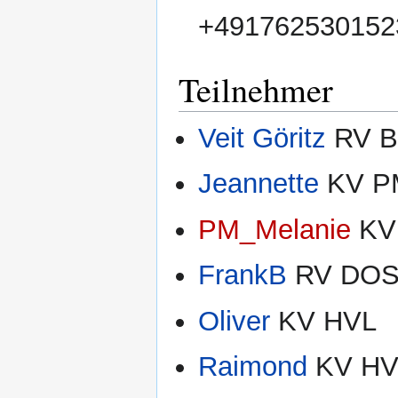
+491762530152
Teilnehmer
Veit Göritz
RV 
Jeannette
KV P
PM_Melanie
KV 
FrankB
RV DO
Oliver
KV HVL
Raimond
KV HV