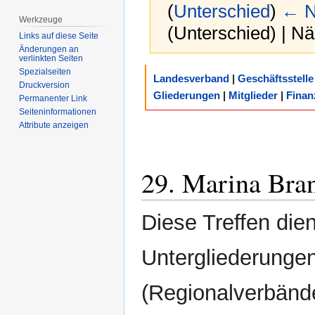
(
Unterschied
)
← N
Werkzeuge
(Unterschied) | N
Links auf diese Seite
Änderungen an
verlinkten Seiten
Zur
Zur
Spezialseiten
Landesverband
|
Geschäftsstelle
Druckversion
Navigation
Suche
Gliederungen
|
Mitglieder
|
Finan
Permanenter Link
springen
springen
Seiten­­informationen
Attribute anzeigen
29. Marina Bra
Diese Treffen die
Untergliederunge
(Regionalverbände