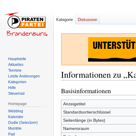
Kategorie
Diskussion
Hauptseite
Aktuelles
Termine
Informationen zu „K
Letzte Änderungen
Kategorien
Hilfe
Basisinformationen
Zur
Zur
Steuerrad
Navigation
Suche
springen
springen
Anzeigetitel
Homepage
Webblog
Standardsortierschlüssel
Kalender
Seitenlänge (in Bytes)
Dudle (Selectorrr)
Namensraum
Mumble
Pad