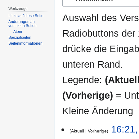
Navigation
Suche
springen
springen
Werkzeuge
Auswahl des Versi
Links auf diese Seite
Änderungen an
verlinkten Seiten
Radiobuttons der
Atom
Spezialseiten
Seiten­­informationen
drücke die Eingab
unteren Rand.
Legende:
(Aktuell
(Vorherige)
= Unt
Kleine Änderung
6.
16:21,
Aktuell
Vorherige
Dezember