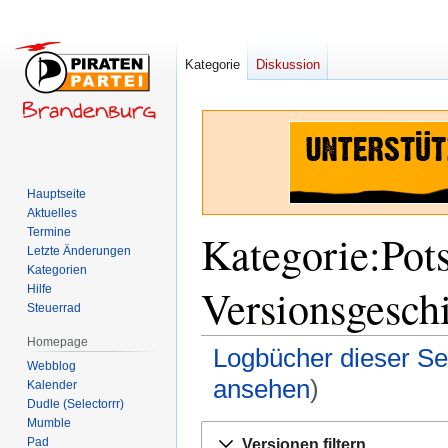
Kategorie
Diskussion
Hauptseite
Aktuelles
Termine
Kategorie:Pot
Letzte Änderungen
Kategorien
Versionsgesch
Hilfe
Steuerrad
Homepage
Logbücher dieser Se
Webblog
ansehen
)
Kalender
Dudle (Selectorrr)
Mumble
Zur
Zur
Pad
Versionen filtern