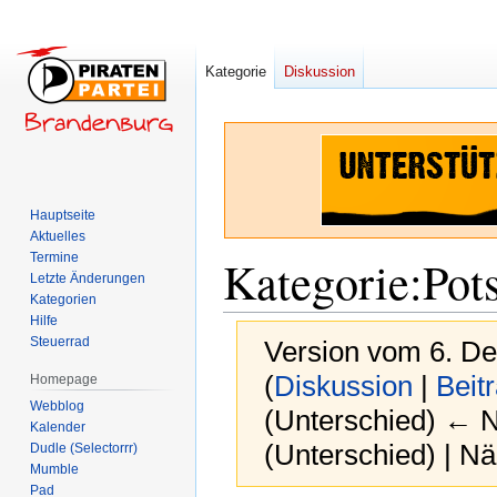
Kategorie
Diskussion
Hauptseite
Aktuelles
Termine
Kategorie
:
Pot
Letzte Änderungen
Kategorien
Hilfe
Steuerrad
Version vom 6. D
(
Diskussion
|
Beit
Homepage
Webblog
(Unterschied) ← Nä
Kalender
(Unterschied) | N
Dudle (Selectorrr)
Mumble
Pad