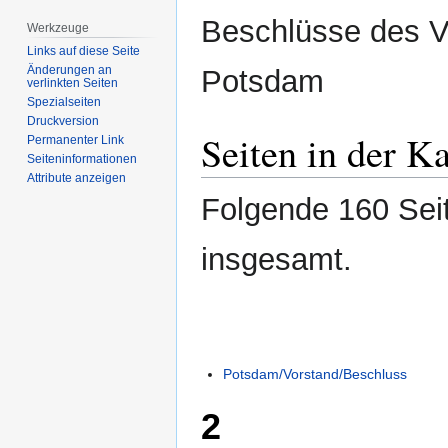
Zur
Zur
Beschlüsse des V
Werkzeuge
Navigation
Suche
Links auf diese Seite
springen
springen
Änderungen an
Potsdam
verlinkten Seiten
Spezialseiten
Druckversion
Seiten in der K
Permanenter Link
Seiten­­informationen
Attribute anzeigen
Folgende 160 Seit
insgesamt.
Potsdam/Vorstand/Beschluss
2