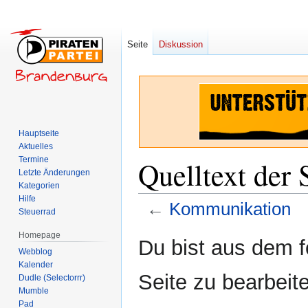
Seite
Diskussion
Hauptseite
Aktuelles
Termine
Quelltext der
Letzte Änderungen
Kategorien
Hilfe
←
Kommunikation
Steuerrad
Homepage
Zur
Zur
Du bist aus dem f
Webblog
Navigation
Suche
Kalender
springen
springen
Seite zu bearbeit
Dudle (Selectorrr)
Mumble
Pad