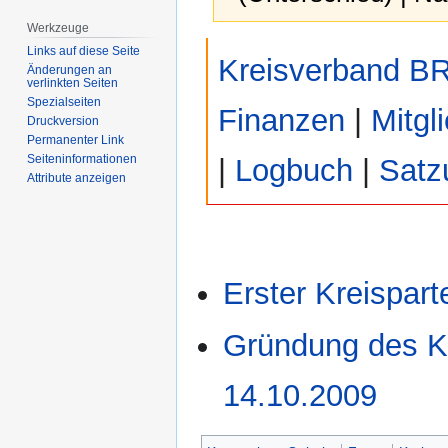
Werkzeuge
Zur
Zur
Links auf diese Seite
Kreisverband B
Navigation
Suche
Änderungen an
verlinkten Seiten
springen
springen
Spezialseiten
Finanzen
|
Mitgl
Druckversion
Permanenter Link
Seiten­­informationen
|
Logbuch
|
Satz
Attribute anzeigen
Erster Kreispar
Gründung des K
14.10.2009