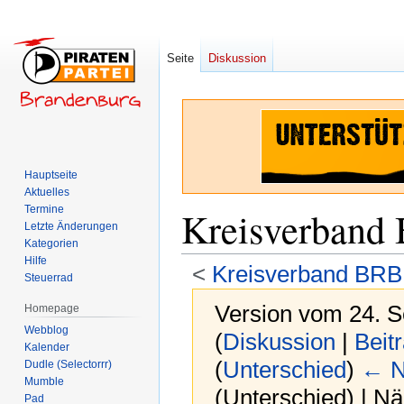
Seite
Diskussion
Hauptseite
Aktuelles
Termine
Kreisverband
Letzte Änderungen
Kategorien
Hilfe
<
Kreisverband BRB
Steuerrad
Version vom 24. 
Homepage
Webblog
(
Diskussion
|
Beit
Kalender
(
Unterschied
)
← N
Dudle (Selectorrr)
Mumble
(Unterschied) | N
Pad