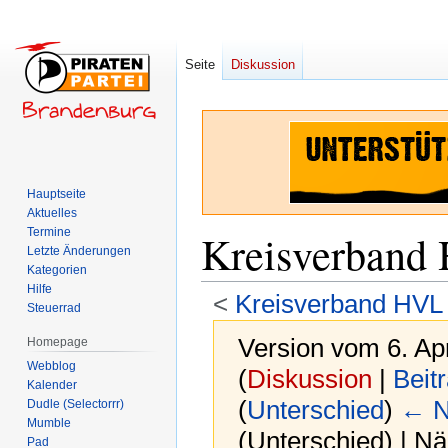
Seite
Diskussion
Hauptseite
Aktuelles
Termine
Kreisverband
Letzte Änderungen
Kategorien
Hilfe
<
Kreisverband HVL
Steuerrad
Version vom 6. Ap
Homepage
Webblog
(
Diskussion
|
Beit
Kalender
(
Unterschied
)
← N
Dudle (Selectorrr)
Mumble
(Unterschied) | N
Pad