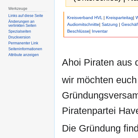
Werkzeuge
Zur
Zur
Links auf diese Seite
Kreisverband HVL
|
Kreisparteitag
|
W
Navigation
Suche
Änderungen an
Audiomitschnitte
|
Satzung
|
Geschäf
verlinkten Seiten
springen
springen
Beschlüsse
|
Inventar
Spezialseiten
Druckversion
Permanenter Link
Seiten­­informationen
Attribute anzeigen
Ahoi Piraten aus
wir möchten euch 
Gründungsversam
Piratenpartei Hav
Die Gründung fin