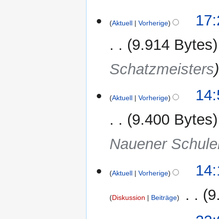
17:
Aktuell
Vorherige
9.914 Bytes
Schatzmeisters
14:
Aktuell
Vorherige
9.400 Bytes
Nauener Schule
14:
Aktuell
Vorherige
‎
9
Diskussion
Beiträge
K
14.