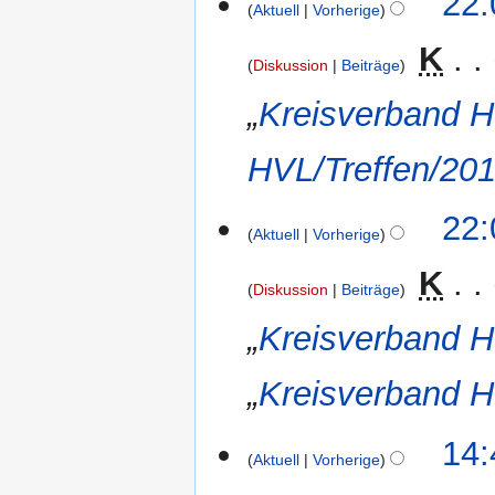
22:
e
Aktuell
Vorherige
Januar
i
2012
‎
K
n
Diskussion
Beiträge
e
„
Kreisverband 
B
e
a
HVL/Treffen/20
r
b
22:
e
Aktuell
Vorherige
i
‎
K
t
Diskussion
Beiträge
u
n
„
Kreisverband 
g
s
„
Kreisverband 
z
u
14:
s
Aktuell
Vorherige
a
m