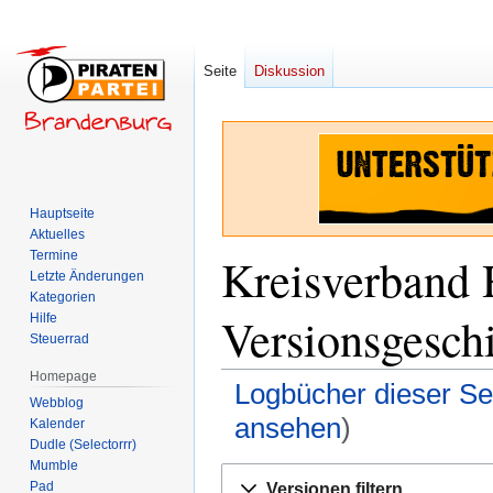
Seite
Diskussion
Hauptseite
Aktuelles
Termine
Kreisverband 
Letzte Änderungen
Kategorien
Versionsgesch
Hilfe
Steuerrad
Homepage
Logbücher dieser Se
Webblog
ansehen
)
Kalender
Dudle (Selectorrr)
Mumble
Zur
Zur
Pad
Versionen filtern