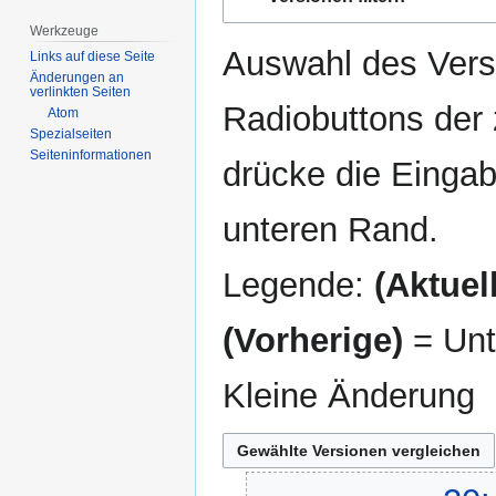
Navigation
Suche
springen
springen
Werkzeuge
Auswahl des Versi
Links auf diese Seite
Änderungen an
verlinkten Seiten
Radiobuttons der
Atom
Spezialseiten
Seiten­­informationen
drücke die Eingab
unteren Rand.
Legende:
(Aktuell
(Vorherige)
= Unt
Kleine Änderung
29.