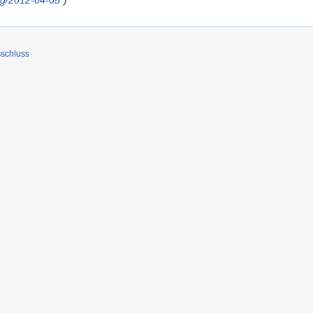
ng/2012-04-05
“
schluss