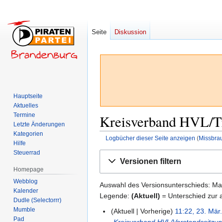
Seite
Diskussion
Hauptseite
Aktuelles
Termine
Kreisverband HVL/Tr
Letzte Änderungen
Kategorien
Logbücher dieser Seite anzeigen
(
Missbra
Hilfe
Steuerrad
Zur
Zur
Versionen filtern
Navigation
Suche
Homepage
springen
springen
Webblog
Auswahl des Versionsunterschieds: Mar
Kalender
Legende:
(Aktuell)
= Unterschied zur a
Dudle (Selectorrr)
Mumble
Aktuell
Vorherige
11:22, 23. Mär
23.
Pad