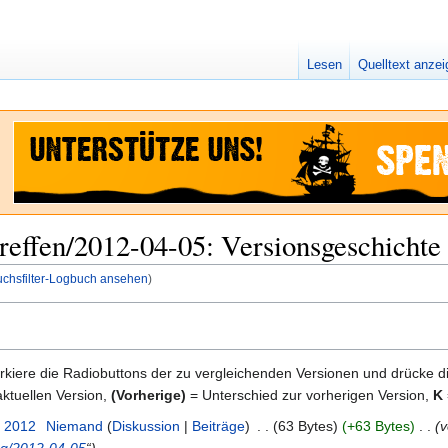
Lesen
Quelltext anze
effen/2012-04-05: Versionsgeschichte
uchsfilter-Logbuch ansehen
)
kiere die Radiobuttons der zu vergleichenden Versionen und drücke d
ktuellen Version,
(Vorherige)
= Unterschied zur vorherigen Version,
K
. 2012
‎
Niemand
Diskussion
Beiträge
‎
63 Bytes
+63 Bytes
‎
v