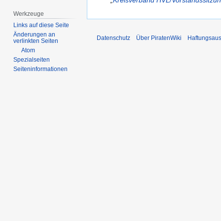
„
Kreisverband HVL/Vorstandssitzu
März
2012
Werkzeuge
Links auf diese Seite
Änderungen an
Datenschutz
Über PiratenWiki
Haftungsaus
verlinkten Seiten
Atom
Spezialseiten
Seiten­­informationen