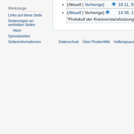
Aktuell
Vorherige
18:11, 9
9.
Werkzeuge
K
Mai
Aktuell
Vorherige
14:36, 1
17.
Links auf diese Seite
e
2012
*Protokoll der Kreisvorstandssiz
April
Änderungen an
i
verlinkten Seiten
2012
n
Atom
Spezialseiten
e
Datenschutz
Über PiratenWiki
Haftungsaus
Seiten­­informationen
B
e
a
r
b
e
i
t
u
n
g
s
z
u