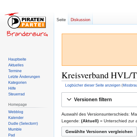
Seite
Diskussion
Hauptseite
Aktuelles
Termine
Kreisverband HVL/Tr
Letzte Änderungen
Kategorien
Logbücher dieser Seite anzeigen
(
Missbra
Hilfe
Steuerrad
Zur
Zur
Versionen filtern
Navigation
Suche
Homepage
springen
springen
Webblog
Auswahl des Versionsunterschieds: Mar
Kalender
Legende:
(Aktuell)
= Unterschied zur a
Dudle (Selectorrr)
Mumble
Pad