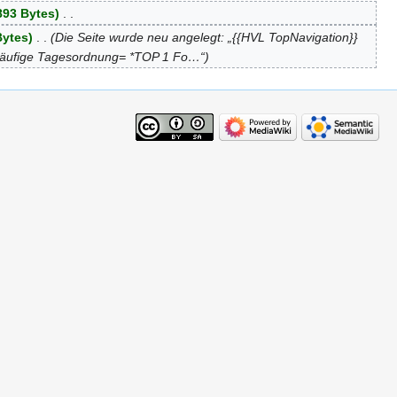
893 Bytes
‎
Bytes
‎
Die Seite wurde neu angelegt: „{{HVL TopNavigation}}
orläufige Tagesordnung= *TOP 1 Fo…“