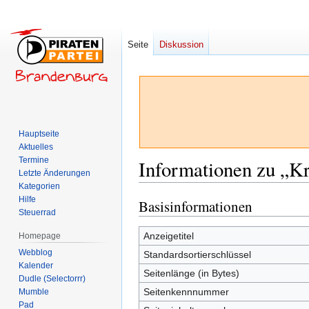
Seite
Diskussion
Hauptseite
Aktuelles
Termine
Informationen zu „K
Letzte Änderungen
Kategorien
Hilfe
Basisinformationen
Zur
Zur
Steuerrad
Navigation
Suche
springen
springen
Anzeigetitel
Homepage
Webblog
Standardsortierschlüssel
Kalender
Seitenlänge (in Bytes)
Dudle (Selectorrr)
Seitenkennnummer
Mumble
Pad