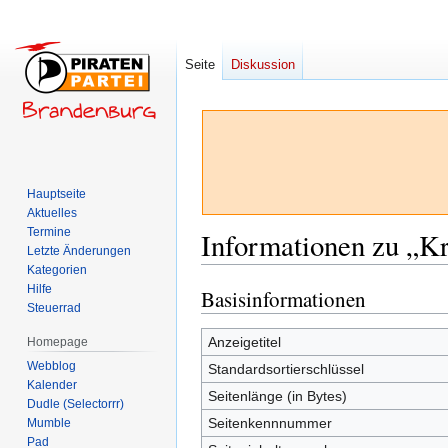
Seite
Diskussion
Hauptseite
Aktuelles
Termine
Informationen zu „K
Letzte Änderungen
Kategorien
Hilfe
Basisinformationen
Zur
Zur
Steuerrad
Navigation
Suche
springen
springen
Anzeigetitel
Homepage
Webblog
Standardsortierschlüssel
Kalender
Seitenlänge (in Bytes)
Dudle (Selectorrr)
Seitenkennnummer
Mumble
Pad