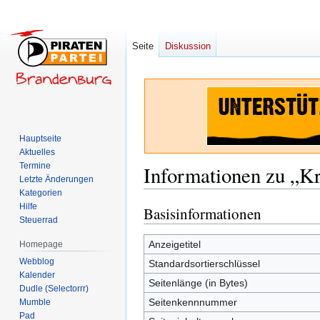
Seite
Diskussion
Hauptseite
Aktuelles
Termine
Informationen zu „K
Letzte Änderungen
Kategorien
Hilfe
Basisinformationen
Zur
Zur
Steuerrad
Navigation
Suche
springen
springen
Anzeigetitel
Homepage
Webblog
Standardsortierschlüssel
Kalender
Seitenlänge (in Bytes)
Dudle (Selectorrr)
Seitenkennnummer
Mumble
Pad