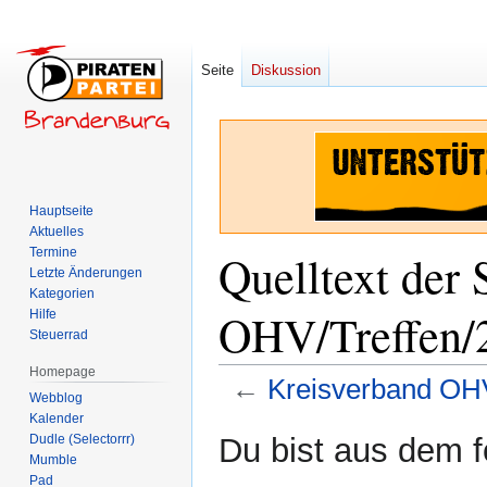
Seite
Diskussion
Hauptseite
Aktuelles
Termine
Quelltext der 
Letzte Änderungen
Kategorien
OHV/Treffen/
Hilfe
Steuerrad
Homepage
←
Kreisverband OHV
Webblog
Kalender
Zur
Zur
Dudle (Selectorrr)
Du bist aus dem f
Navigation
Suche
Mumble
Pad
springen
springen