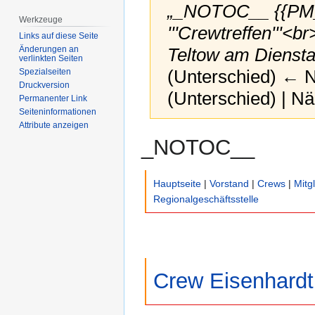
„_NOTOC__ {{PM_
Werkzeuge
'''Crewtreffen'''<b
Links auf diese Seite
Teltow am Diensta
Änderungen an
verlinkten Seiten
(Unterschied) ← Nä
Spezialseiten
Druckversion
(Unterschied) | N
Permanenter Link
Seiten­­informationen
Attribute anzeigen
Zur
Zur
_NOTOC__
Navigation
Suche
springen
springen
Hauptseite
|
Vorstand
|
Crews
|
Mitg
Regionalgeschäftsstelle
Crew Eisenhardt