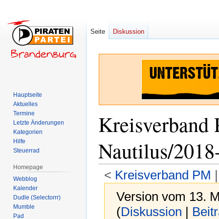
Seite
Diskussion
Hauptseite
Aktuelles
Termine
Kreisverband
Letzte Änderungen
Kategorien
Nautilus/2018
Hilfe
Steuerrad
Homepage
<
Kreisverband PM
‎ 
Webblog
Kalender
Version vom 13. M
Dudle (Selectorrr)
Mumble
(
Diskussion
|
Beit
Pad