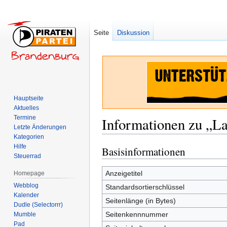
Seite
Diskussion
Hauptseite
Aktuelles
Termine
Informationen zu „La
Letzte Änderungen
Kategorien
Hilfe
Basisinformationen
Zur
Zur
Steuerrad
Navigation
Suche
springen
springen
Anzeigetitel
Homepage
Webblog
Standardsortierschlüssel
Kalender
Seitenlänge (in Bytes)
Dudle (Selectorrr)
Seitenkennnummer
Mumble
Pad