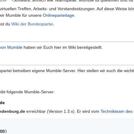
VoIP
-Software, ähnlich wie Teamspeak. Mumble ist quelloffen und für
irtuellen Treffen, Arbeits- und Vorstandssitzungen. Auf diese Weise kön
wir Mumble für unsere
Onlineparteitage
.
est du
Wiki der Bundespartei
.
 von Mumble
haben wir Euch hier im Wiki bereitgestellt.
artei betreiben eigene Mumble-Server. Hier stellen wir euch die wichti
ibt folgende Mumble-Server:
.de
ndenburg.de
erreichbar (Version 1.3.x). Er wird vom
Technikteam des
BB)
