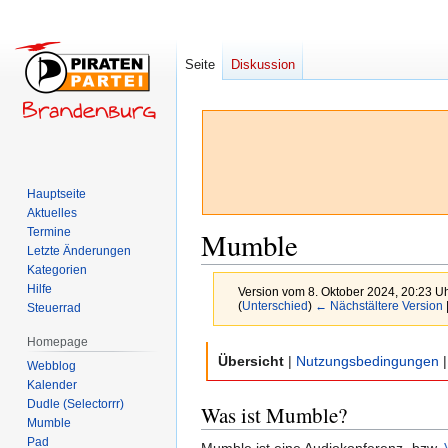
Seite
Diskussion
Hauptseite
Aktuelles
Termine
Mumble
Letzte Änderungen
Kategorien
Hilfe
Version vom 8. Oktober 2024, 20:23 U
(
Unterschied
)
← Nächstältere Version
Steuerrad
Homepage
Zur
Zur
Übersicht
|
Nutzungsbedingungen
Webblog
Navigation
Suche
Kalender
springen
springen
Dudle (Selectorrr)
Was ist Mumble?
Mumble
Pad