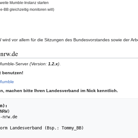
eite Mumble-Instanz starten
B gleichzeitig monitoren will)
ird vor allem für die Sitzungen des Bundesvorstandes sowie der Arb
-nrw.de
 Mumble-Server
(Version:
1.2.x
)
.
t benutzen!
Mumble
zen, machen bitte Ihren Landesverband im Nick kenntlich.
n):
NRW)

-nrw.de

orm Landesverband (Bsp.: Tommy_BB)
