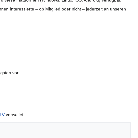
 diverse Plattformen (Windows, Linux, iOS, Android) verfügbar.
nen Interessierte – ob Mitglied oder nicht – jederzeit an unseren
gsten vor.
 LV
verwaltet.