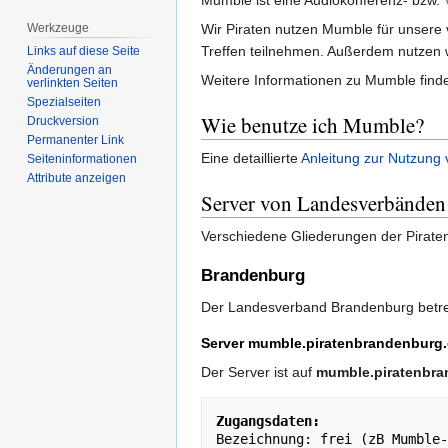
Mumble ist eine Audiokonferenz- bzw.
Werkzeuge
Wir Piraten nutzen Mumble für unsere v
Treffen teilnehmen. Außerdem nutzen 
Links auf diese Seite
Änderungen an
Weitere Informationen zu Mumble find
verlinkten Seiten
Spezialseiten
Wie benutze ich Mumble?
Druckversion
Permanenter Link
Eine detaillierte
Anleitung zur Nutzung
Seiten­­informationen
Attribute anzeigen
Server von Landesverbänden
Verschiedene Gliederungen der Piratenp
Brandenburg
Der Landesverband Brandenburg betre
Server mumble.piratenbrandenburg
Der Server ist auf
mumble.piratenbra
Zugangsdaten:
Bezeichnung: frei (zB Mumble-