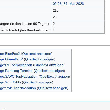
09:23, 31. Mai 2026
213
n
29
tungen (in den letzten 90 Tagen)
2
kürzlich erfolgten Bearbeitungen
1
age:BlueBox2
(
Quelltext anzeigen
)
age:GreenBox2
(
Quelltext anzeigen
)
age:LV TopNavigation
(
Quelltext anzeigen
)
age:Parteitag Termine
(
Quelltext anzeigen
)
age:SAPO TopNavigation
(
Quelltext anzeigen
)
age:Sort Table
(
Quelltext anzeigen
)
age:Style TopNavigation
(
Quelltext anzeigen
)