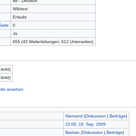
de - Deutsch
Wikitext
Erlaubt
Seite
0
Ja
655 (43 Weiterleitungen; 612 Unterseiten)
ränkt)
ränkt)
eite ansehen.
Niemand
(
Diskussion
|
Beiträge
)
22:00, 18. Sep. 2009
Bastian
(
Diskussion
|
Beiträge
)