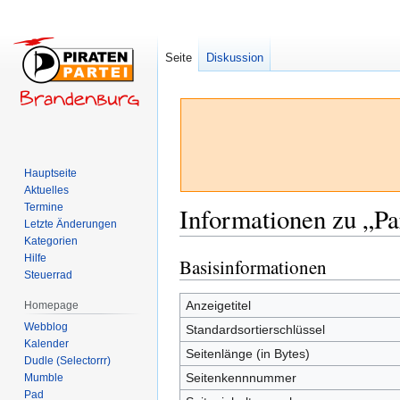
Seite
Diskussion
Hauptseite
Aktuelles
Termine
Informationen zu „Pa
Letzte Änderungen
Kategorien
Hilfe
Basisinformationen
Zur
Zur
Steuerrad
Navigation
Suche
springen
springen
Anzeigetitel
Homepage
Webblog
Standardsortierschlüssel
Kalender
Seitenlänge (in Bytes)
Dudle (Selectorrr)
Seitenkennnummer
Mumble
Pad