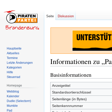
Seite
Diskussion
Hauptseite
Aktuelles
Termine
Informationen zu „Pa
Letzte Änderungen
Kategorien
Hilfe
Basisinformationen
Zur
Zur
Steuerrad
Navigation
Suche
springen
springen
Anzeigetitel
Homepage
Webblog
Standardsortierschlüssel
Kalender
Seitenlänge (in Bytes)
Dudle (Selectorrr)
Seitenkennnummer
Mumble
Pad