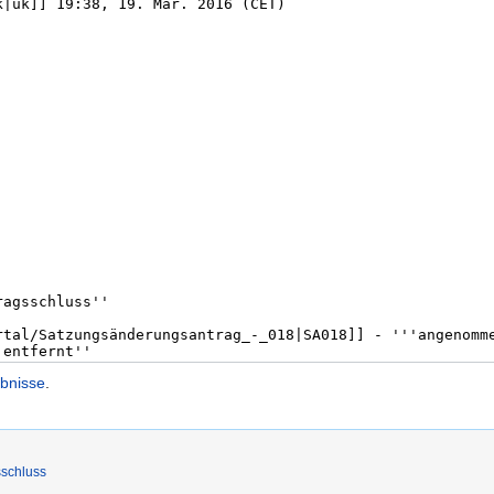
ebnisse
.
schluss