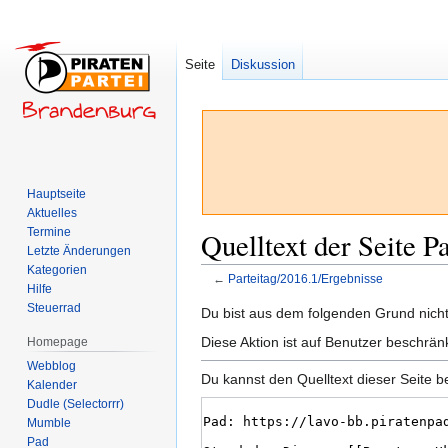
Seite
Diskussion
Hauptseite
Aktuelles
Termine
Quelltext der Seite P
Letzte Änderungen
Kategorien
←
Parteitag/2016.1/Ergebnisse
Hilfe
Steuerrad
Zur
Zur
Du bist aus dem folgenden Grund nicht 
Navigation
Suche
Diese Aktion ist auf Benutzer beschrän
Homepage
springen
springen
Webblog
Du kannst den Quelltext dieser Seite b
Kalender
Dudle (Selectorrr)
Mumble
Pad