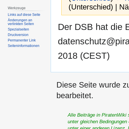
(Unterschied) | N
Werkzeuge
Links auf diese Seite
Änderungen an
Zur
Zur
Der DSB hat die 
verlinkten Seiten
Navigation
Suche
Spezialseiten
Druckversion
springen
springen
datenschutz@pira
Permanenter Link
Seiten­­informationen
2018 (CEST)
Diese Seite wurde zu
bearbeitet.
Alle Beiträge in PiratenWiki
unter gleichen Bedingungen 4
unter einer anderen Lizenz.