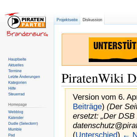
Projektseite
Diskussion
Hauptseite
Aktuelles
Termine
PiratenWiki D
Letzte Änderungen
Kategorien
Hilfe
Steuerrad
Version vom 6. Ap
Beiträge
)
(Der Sei
Homepage
Webblog
ersetzt: „Der DSB 
Kalender
datenschutz@pira
Dudle (Selectorrr)
Mumble
(
Unterschied
)
← N
Pad