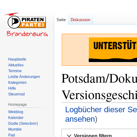
Seite
Diskussion
Hauptseite
Aktuelles
Termine
Potsdam/Doku
Letzte Änderungen
Kategorien
Versionsgesch
Hilfe
Steuerrad
Homepage
Logbücher dieser Se
Webblog
ansehen
)
Kalender
Dudle (Selectorrr)
Mumble
Zur
Zur
Pad
Versionen filtern