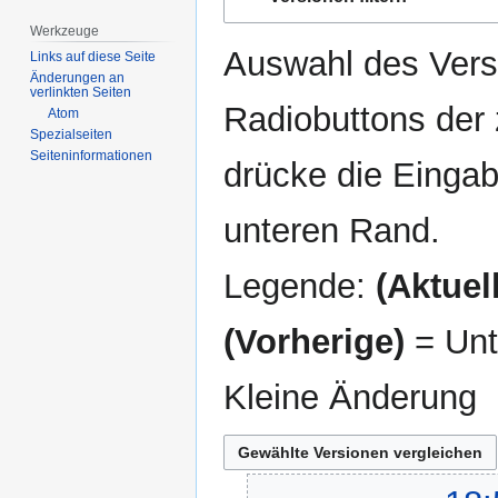
Navigation
Suche
springen
springen
Werkzeuge
Auswahl des Versi
Links auf diese Seite
Änderungen an
verlinkten Seiten
Radiobuttons der
Atom
Spezialseiten
Seiten­­informationen
drücke die Eingab
unteren Rand.
Legende:
(Aktuell
(Vorherige)
= Unt
Kleine Änderung
2.